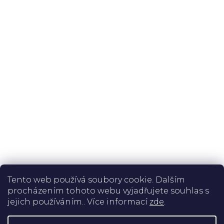
Problémy
Vše o nákupu
Perfektnohy.cz
Informace
Spolehlivá doprava:
Tento web používá soubory cookie. Dalším
Bezpečná platba:
procházením tohoto webu vyjadřujete souhlas s
jejich používáním.. Více informací
zde
.