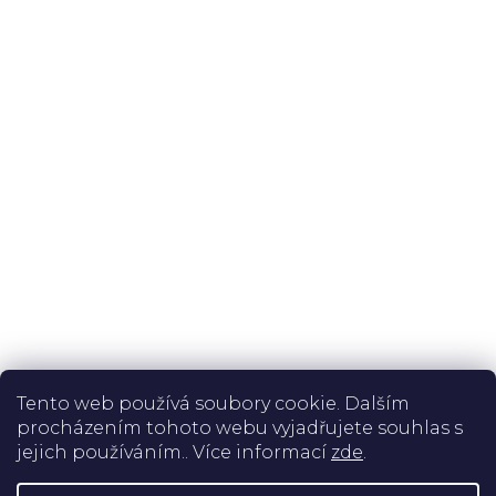
Problémy
Vše o nákupu
Perfektnohy.cz
Informace
Spolehlivá doprava:
Tento web používá soubory cookie. Dalším
Bezpečná platba:
procházením tohoto webu vyjadřujete souhlas s
jejich používáním.. Více informací
zde
.