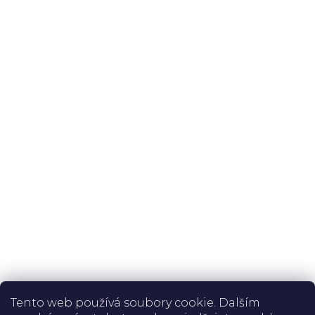
info@perfektnohy.cz
Odpovídáme do 24 hodin
Problémy
Vše o nákupu
Perfektnohy.cz
Informace
Spolehlivá doprava:
Tento web používá soubory cookie. Dalším
Bezpečná platba: